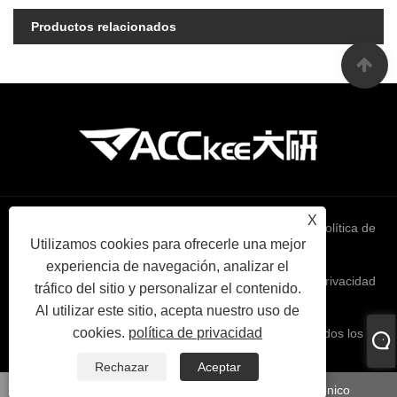
Productos relacionados
X
Links
Sitemap
RSS
XML
política de
Utilizamos cookies para ofrecerle una mejor
experiencia de navegación, analizar el
privacidad
tráfico del sitio y personalizar el contenido.
Al utilizar este sitio, acepta nuestro uso de
cookies.
política de privacidad
Copyright 2024 © Zhejiang Younio Tools Co. Ltd. Todos los
derechos reservados
Rechazar
Aceptar
whatsapp
Correo electrónico